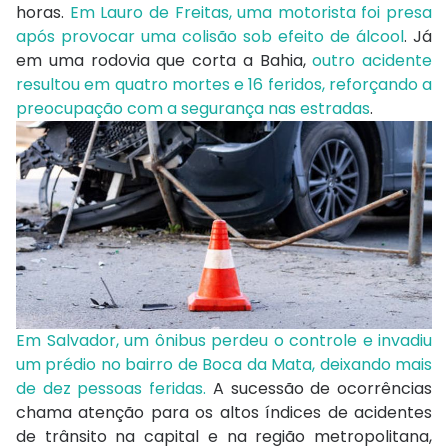
horas.
Em Lauro de Freitas, uma motorista foi presa
após provocar uma colisão sob efeito de álcool
. Já
em uma rodovia que corta a Bahia,
outro acidente
resultou em quatro mortes e 16 feridos, reforçando a
preocupação com a segurança nas estradas
.
Em Salvador, um ônibus perdeu o controle e invadiu
um prédio no bairro de Boca da Mata, deixando mais
de dez pessoas feridas.
A sucessão de ocorrências
chama atenção para os altos índices de acidentes
de trânsito na capital e na região metropolitana,