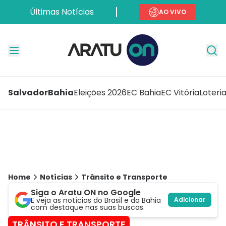
Últimas Notícias
AO VIVO
Salvador
Bahia
Eleições 2026
EC Bahia
EC Vitória
Loteri
Home
Notícias
Trânsito e Transporte
Siga o Aratu ON no Google
E veja as notícias do Brasil e da Bahia
Adicionar
com destaque nas suas buscas.
TRÂNSITO E TRANSPORTE