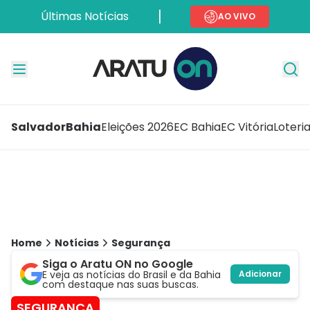
Últimas Notícias
AO VIVO
Salvador
Bahia
Eleições 2026
EC Bahia
EC Vitória
Loteri
Home
Notícias
Segurança
Siga o Aratu ON no Google
E veja as notícias do Brasil e da Bahia
Adicionar
com destaque nas suas buscas.
SEGURANÇA