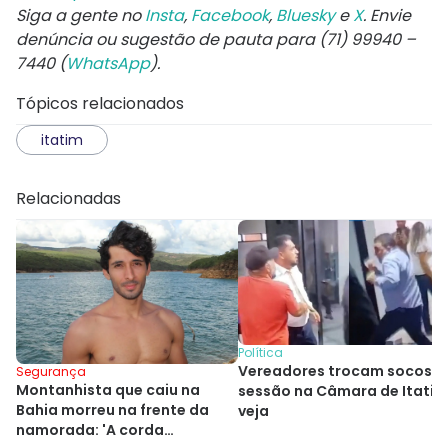
Siga a gente no
Insta
,
Facebook
,
Bluesky
e
X
. Envie
denúncia ou sugestão de pauta para (71) 99940 –
7440 (
WhatsApp
).
Tópicos relacionados
itatim
Relacionadas
Política
Vereadores trocam socos 
Segurança
Montanhista que caiu na
sessão na Câmara de Itatim
Bahia morreu na frente da
veja
namorada: 'A corda