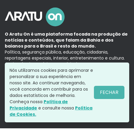
O Aratu On é uma plataforma focada na produção de
notícias e conteúdos, que falam da Bahia e dos
baianos para o Brasil e resto do mundo.
Política, segurança pública, educação, cidadania,
reportagens especiais, interior, entretenimento e cultura.
Aqui, tudo vira notícia e a notícia é no tempo presente,
com a credibilidade do
Grupo Aratu.
Nós utilizamos cookies para aprimorar e
Grupo Aratu
Política de privacidade
Anuncie conosco
personalizar a sua experiência em
nosso site. Ao continuar navegando,
você concorda em contribuir para os
FECHAR
dados estatísticos de melhoria.
Siga-nos
Conheça nossa
Política de
Privacidade
e consulte nossa
Política
de Cookies.