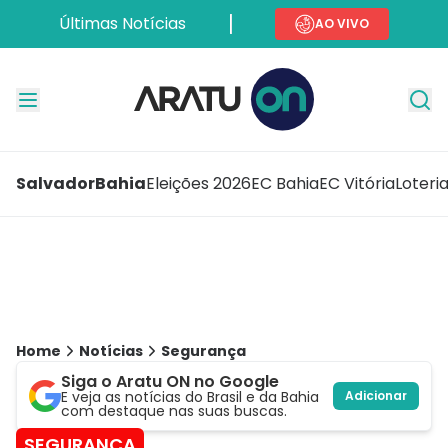
Últimas Notícias
AO VIVO
Salvador
Bahia
Eleições 2026
EC Bahia
EC Vitória
Loteri
Home
Notícias
Segurança
Siga o Aratu ON no Google
E veja as notícias do Brasil e da Bahia
Adicionar
com destaque nas suas buscas.
SEGURANÇA