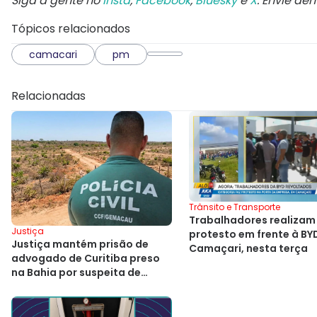
Siga a gente no
Insta
,
Facebook
,
Bluesky
e
X
. Envie de
Tópicos relacionados
camacari
pm
Relacionadas
Trânsito e Transporte
Trabalhadores realizam
Justiça
protesto em frente à BY
Justiça mantém prisão de
Camaçari, nesta terça
advogado de Curitiba preso
na Bahia por suspeita de
estelionato