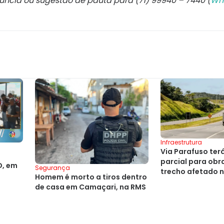
núncia ou sugestão de pauta para (71) 99940 – 7440 (
Wh
Infraestrutura
Via Parafuso ter
parcial para obra
D, em
Segurança
trecho afetado 
Homem é morto a tiros dentro
de casa em Camaçari, na RMS