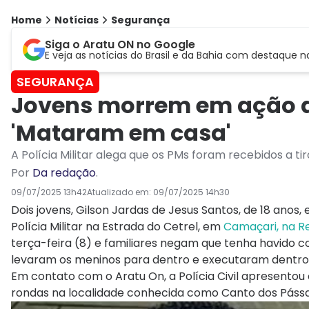
Home
Notícias
Segurança
Siga o Aratu ON no Google
E veja as notícias do Brasil e da Bahia com destaque n
SEGURANÇA
Jovens morrem em ação d
'Mataram em casa'
A Polícia Militar alega que os PMs foram recebidos a tir
Por
Da redação
.
09/07/2025 13h42
Atualizado em:
09/07/2025 14h30
Dois jovens, Gilson Jardas de Jesus Santos, de 18 anos,
Polícia Militar na Estrada do Cetrel, em
Camaçari, na Re
terça-feira (8) e familiares negam que tenha havido co
levaram os meninos para dentro e executaram dentro de
Em contato com o Aratu On, a Polícia Civil apresentou
rondas na localidade conhecida como Canto dos Pássa