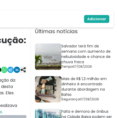
Adicionar
Últimas notícias
cução:
Salvador terá fim de
semana com aumento de
nebulosidade e chance de
chuva fraca
Tempo
07/08/2026
Mais de R$ 1,3 milhão em
 ação da
dinheiro é encontrado
 desta
durante abordagem na
s. Eles
Bahia
Segurança
07/08/2026
realizava
s.
Falta e demora de ônibus
na Cidade Baixa podem ser