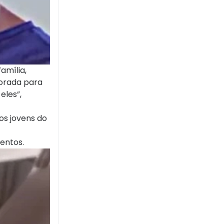
amília,
morada para
eles”,
os jovens do
entos.