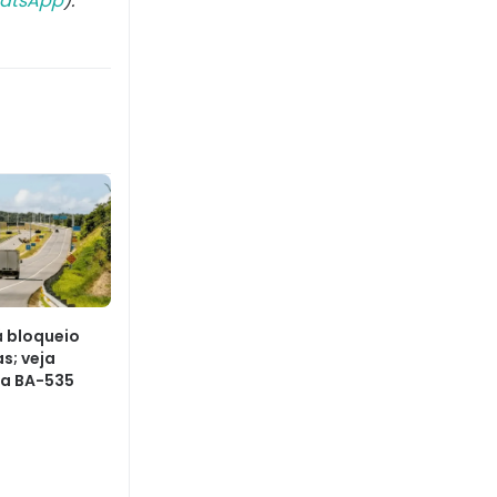
atsApp
).
á bloqueio
s; veja
na BA-535