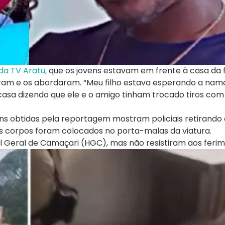
da TV Aratu,
que os jovens estavam em frente à casa da f
aram e os abordaram. “Meu filho estava esperando a na
 casa dizendo que ele e o amigo tinham trocado tiros com 
ns obtidas pela reportagem mostram policiais retirando 
os corpos foram colocados no porta-malas da viatura.
l Geral de Camaçari (HGC), mas não resistiram aos ferim