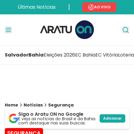
Últimas Notícias
AO VIVO
Salvador
Bahia
Eleições 2026
EC Bahia
EC Vitória
Loteri
Home
Notícias
Segurança
Siga o Aratu ON no Google
E veja as notícias do Brasil e da Bahia
Adicionar
com destaque nas suas buscas.
SEGURANÇA