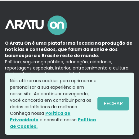
O Aratu On é uma plataforma focada na produção de
notícias e conteúdos, que falam da Bahia e dos
baianos para o Brasil e resto do mundo.
Política, segurança pública, educação, cidadania,
reportagens especiais, interior, entretenimento e cultura.
Aqui, tudo vira notícia e a notícia é no tempo presente,
com a credibilidade do
Grupo Aratu.
Nós utilizamos cookies para aprimorar e
Grupo Aratu
Política de privacidade
Anuncie conosco
personalizar a sua experiência em
nosso site. Ao continuar navegando,
você concorda em contribuir para os
FECHAR
dados estatísticos de melhoria.
Siga-nos
Conheça nossa
Política de
Privacidade
e consulte nossa
Política
de Cookies.