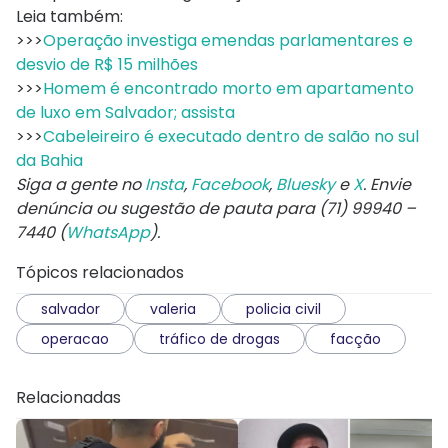
Leia também:
>>>
Operação investiga emendas parlamentares e
desvio de R$ 15 milhões
>>>
Homem é encontrado morto em apartamento
de luxo em Salvador; assista
>>>
Cabeleireiro é executado dentro de salão no sul
da Bahia
Siga a gente no
Insta
,
Facebook
,
Bluesky
e
X
. Envie
denúncia ou sugestão de pauta para (71) 99940 –
7440 (
WhatsApp
).
Tópicos relacionados
salvador
valeria
policia civil
operacao
tráfico de drogas
facção
Relacionadas