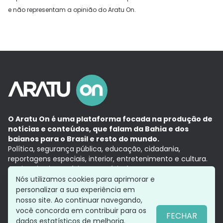
e não representam a opinião do Aratu On.
O Aratu On é uma plataforma focada na produção de
notícias e conteúdos, que falam da Bahia e dos
baianos para o Brasil e resto do mundo.
Política, segurança pública, educação, cidadania,
reportagens especiais, interior, entretenimento e cultura.
Aqui, tudo vira notícia e a notícia é no tempo presente,
com a credibilidade do
Grupo Aratu.
Nós utilizamos cookies para aprimorar e
Grupo Aratu
Política de privacidade
Anuncie conosco
personalizar a sua experiência em
nosso site. Ao continuar navegando,
você concorda em contribuir para os
FECHAR
dados estatísticos de melhoria.