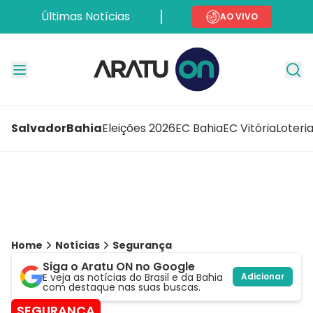
Últimas Notícias
AO VIVO
Salvador
Bahia
Eleições 2026
EC Bahia
EC Vitória
Loteri
Home
Notícias
Segurança
Siga o Aratu ON no Google
E veja as notícias do Brasil e da Bahia
Adicionar
com destaque nas suas buscas.
SEGURANÇA