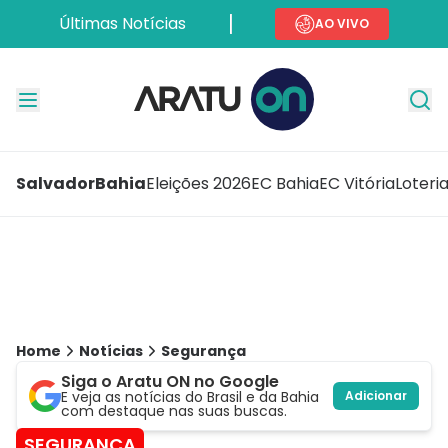
Últimas Notícias
AO VIVO
Salvador
Bahia
Eleições 2026
EC Bahia
EC Vitória
Loteri
Home
Notícias
Segurança
Siga o Aratu ON no Google
E veja as notícias do Brasil e da Bahia
Adicionar
com destaque nas suas buscas.
SEGURANÇA