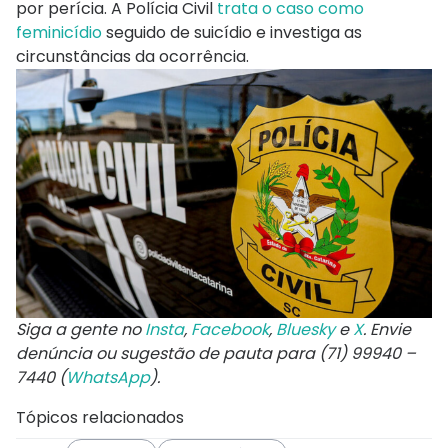
por perícia. A Polícia Civil
trata o caso como
feminicídio
seguido de suicídio e investiga as
circunstâncias da ocorrência.
Siga a gente no
Insta
,
Facebook
,
Bluesky
e
X
. Envie
denúncia ou sugestão de pauta para (71) 99940 –
7440 (
WhatsApp
).
Tópicos relacionados