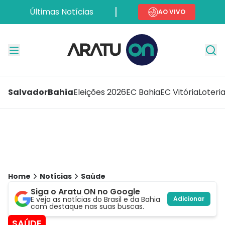
Últimas Notícias
AO VIVO
Salvador
Bahia
Eleições 2026
EC Bahia
EC Vitória
Loteri
Home
Notícias
Saúde
Siga o Aratu ON no Google
E veja as notícias do Brasil e da Bahia
Adicionar
com destaque nas suas buscas.
SAÚDE