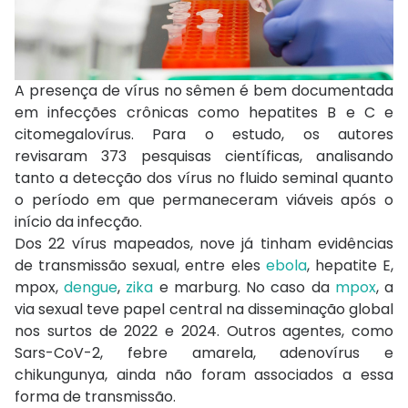
A presença de vírus no sêmen é bem documentada
em infecções crônicas como hepatites B e C e
citomegalovírus. Para o estudo, os autores
revisaram 373 pesquisas científicas, analisando
tanto a detecção dos vírus no fluido seminal quanto
o período em que permaneceram viáveis após o
início da infecção.
Dos 22 vírus mapeados, nove já tinham evidências
de transmissão sexual, entre eles
ebola
, hepatite E,
mpox,
dengue
,
zika
e marburg. No caso da
mpox
, a
via sexual teve papel central na disseminação global
nos surtos de 2022 e 2024. Outros agentes, como
Sars-CoV-2, febre amarela, adenovírus e
chikungunya, ainda não foram associados a essa
forma de transmissão.