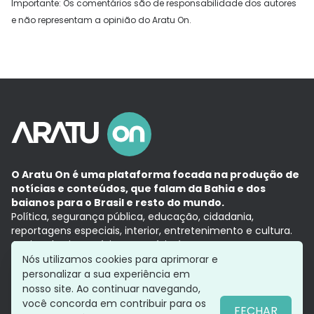
Importante: Os comentários são de responsabilidade dos autores
e não representam a opinião do Aratu On.
O Aratu On é uma plataforma focada na produção de
notícias e conteúdos, que falam da Bahia e dos
baianos para o Brasil e resto do mundo.
Política, segurança pública, educação, cidadania,
reportagens especiais, interior, entretenimento e cultura.
Aqui, tudo vira notícia e a notícia é no tempo presente,
com a credibilidade do
Grupo Aratu.
Nós utilizamos cookies para aprimorar e
Grupo Aratu
Política de privacidade
Anuncie conosco
personalizar a sua experiência em
nosso site. Ao continuar navegando,
você concorda em contribuir para os
FECHAR