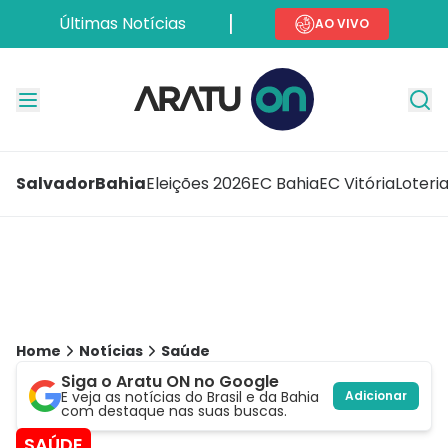
Últimas Notícias
AO VIVO
Salvador
Bahia
Eleições 2026
EC Bahia
EC Vitória
Loteri
Home
Notícias
Saúde
Siga o Aratu ON no Google
E veja as notícias do Brasil e da Bahia
Adicionar
com destaque nas suas buscas.
SAÚDE