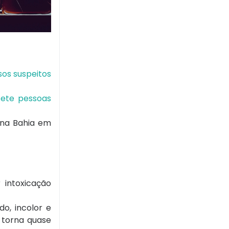
sos suspeitos
sete pessoas
 na Bahia em
intoxicação
o, incolor e
 torna quase