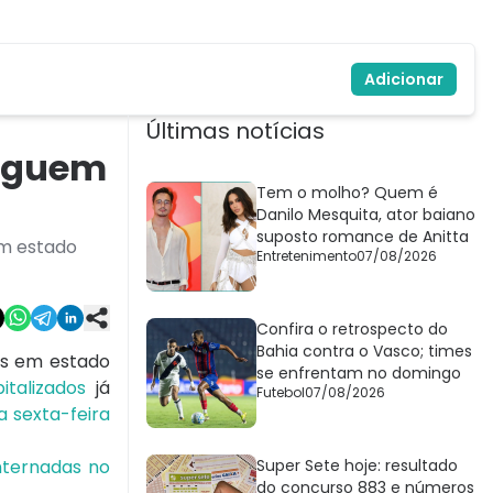
Adicionar
Últimas notícias
seguem
Tem o molho? Quem é
Danilo Mesquita, ator baiano
suposto romance de Anitta
em estado
Entretenimento
07/08/2026
Confira o retrospecto do
Bahia contra o Vasco; times
as em estado
se enfrentam no domingo
italizados
já
Futebol
07/08/2026
a sexta-feira
nternadas no
Super Sete hoje: resultado
do concurso 883 e números