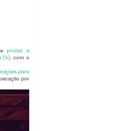
que
proíbe a
a (5)
, com o
entações para
oxicação por