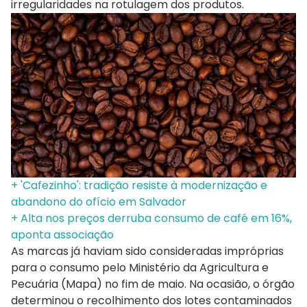
irregularidades na rotulagem dos produtos.
+ 'Cafezinho': tradição resiste à modernização e
abandono do ofício em Salvador
+ Alta nos preços derruba consumo de café em 16%,
aponta associação
As marcas já haviam sido consideradas impróprias
para o consumo pelo Ministério da Agricultura e
Pecuária (Mapa) no fim de maio. Na ocasião, o órgão
determinou o recolhimento dos lotes contaminados