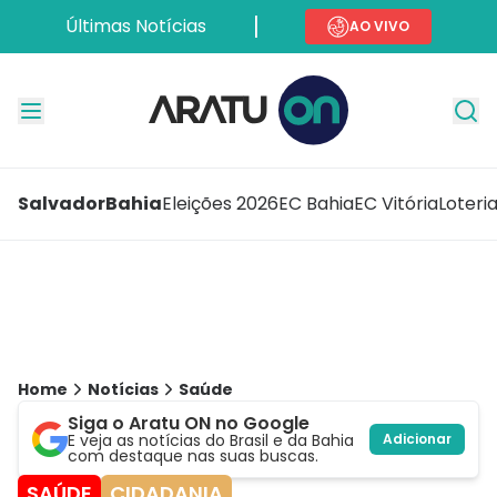
Últimas Notícias
AO VIVO
Salvador
Bahia
Eleições 2026
EC Bahia
EC Vitória
Loteri
Home
Notícias
Saúde
Siga o Aratu ON no Google
E veja as notícias do Brasil e da Bahia
Adicionar
com destaque nas suas buscas.
SAÚDE
CIDADANIA