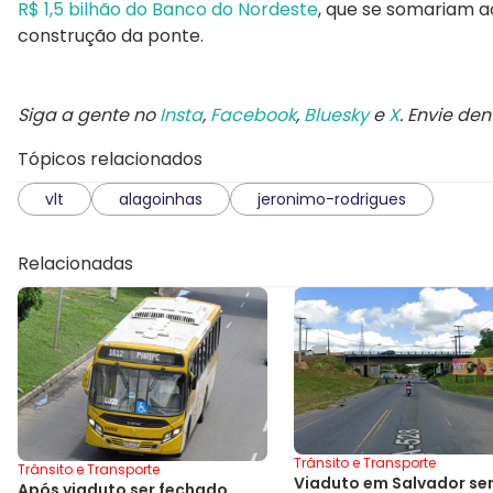
R$ 1,5 bilhão do Banco do Nordeste
, que se somariam ao
construção da ponte.
Siga a gente no
Insta
,
Facebook
,
Bluesky
e
X
. Envie de
Tópicos relacionados
vlt
alagoinhas
jeronimo-rodrigues
Relacionadas
Trânsito e Transporte
Trânsito e Transporte
Viaduto em Salvador se
Após viaduto ser fechado,