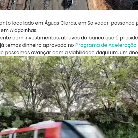
onto localiado em Águas Claras, em Salvador, passando 
 em Alagoinhas.
gente com investimentos, através do banco que é presiden
 já temos dinheiro aprovado no
Programa de Aceleração
que possamos avançar com a viabilidade daqui um, um ano