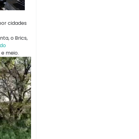
por cidades
ta, o Brics,
 do
 e meio.