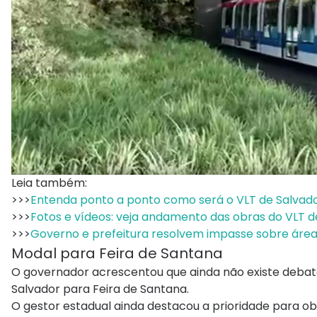
Leia também:
>>>
Entenda ponto a ponto como será o VLT de Salvad
>>>
Fotos e vídeos: veja andamento das obras do VLT d
>>>
Governo e prefeitura resolvem impasse sobre áre
Modal para Feira de Santana
O governador acrescentou que ainda não existe debat
Salvador para Feira de Santana.
O gestor estadual ainda destacou a prioridade para o