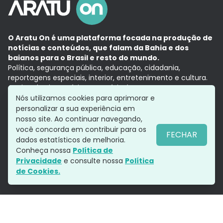
O Aratu On é uma plataforma focada na produção de
notícias e conteúdos, que falam da Bahia e dos
baianos para o Brasil e resto do mundo.
Política, segurança pública, educação, cidadania,
reportagens especiais, interior, entretenimento e cultura.
Aqui, tudo vira notícia e a notícia é no tempo presente,
com a credibilidade do
Grupo Aratu.
Nós utilizamos cookies para aprimorar e
Grupo Aratu
Política de privacidade
Anuncie conosco
personalizar a sua experiência em
nosso site. Ao continuar navegando,
você concorda em contribuir para os
FECHAR
dados estatísticos de melhoria.
Siga-nos
Conheça nossa
Política de
Privacidade
e consulte nossa
Política
de Cookies.