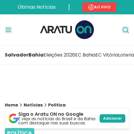
Últimas Notícias
AO VIVO
Salvador
Bahia
Eleições 2026
EC Bahia
EC Vitória
Loteri
Home
Notícias
Política
Siga o Aratu ON no Google
E veja as notícias do Brasil e da Bahia
Adicionar
com destaque nas suas buscas.
POLÍTICA