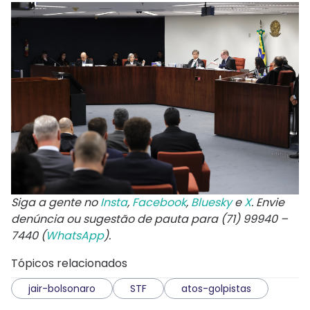
Siga a gente no
Insta
,
Facebook
,
Bluesky
e
X
. Envie
denúncia ou sugestão de pauta para (71) 99940 –
7440 (
WhatsApp
).
Tópicos relacionados
jair-bolsonaro
STF
atos-golpistas