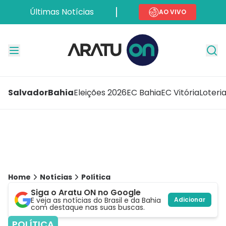
Últimas Notícias
AO VIVO
Salvador
Bahia
Eleições 2026
EC Bahia
EC Vitória
Loteri
Home
Notícias
Política
Siga o Aratu ON no Google
E veja as notícias do Brasil e da Bahia
Adicionar
com destaque nas suas buscas.
POLÍTICA