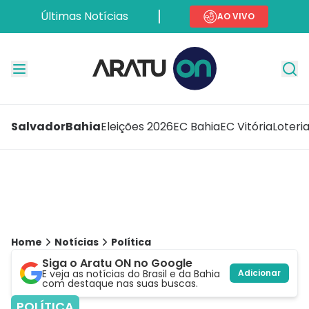
Últimas Notícias
AO VIVO
Salvador
Bahia
Eleições 2026
EC Bahia
EC Vitória
Loteri
Home
Notícias
Política
Siga o Aratu ON no Google
E veja as notícias do Brasil e da Bahia
Adicionar
com destaque nas suas buscas.
POLÍTICA