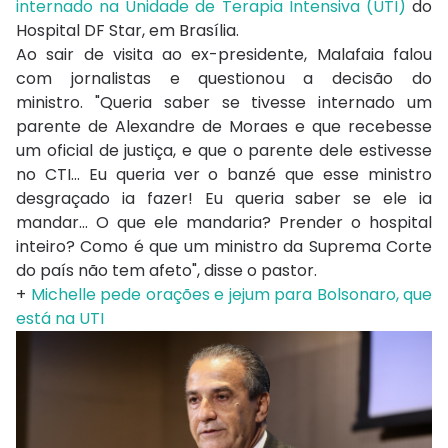
internado na Unidade de Terapia Intensiva (UTI)
do
Hospital DF Star, em Brasília.
Ao sair de visita ao ex-presidente, Malafaia falou
com jornalistas e questionou a decisão do
ministro. "Queria saber se tivesse internado um
parente de Alexandre de Moraes e que recebesse
um oficial de justiça, e que o parente dele estivesse
no CTI… Eu queria ver o banzé que esse ministro
desgraçado ia fazer! Eu queria saber se ele ia
mandar… O que ele mandaria? Prender o hospital
inteiro? Como é que um ministro da Suprema Corte
do país não tem afeto", disse o pastor.
+
Michelle pede orações e jejum para Bolsonaro, que
está na UTI