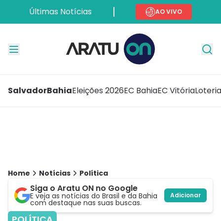
Últimas Notícias
AO VIVO
Salvador
Bahia
Eleições 2026
EC Bahia
EC Vitória
Loteri
Home
Notícias
Política
Siga o Aratu ON no Google
E veja as notícias do Brasil e da Bahia
Adicionar
com destaque nas suas buscas.
POLÍTICA