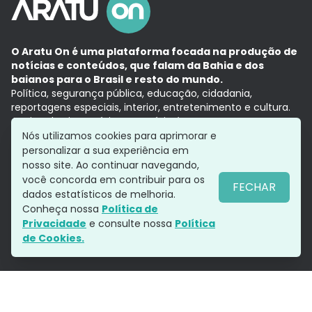
O Aratu On é uma plataforma focada na produção de
notícias e conteúdos, que falam da Bahia e dos
baianos para o Brasil e resto do mundo.
Política, segurança pública, educação, cidadania,
reportagens especiais, interior, entretenimento e cultura.
Aqui, tudo vira notícia e a notícia é no tempo presente,
com a credibilidade do
Grupo Aratu.
Nós utilizamos cookies para aprimorar e
Grupo Aratu
Política de privacidade
Anuncie conosco
personalizar a sua experiência em
nosso site. Ao continuar navegando,
você concorda em contribuir para os
FECHAR
dados estatísticos de melhoria.
Siga-nos
Conheça nossa
Política de
Privacidade
e consulte nossa
Política
de Cookies.