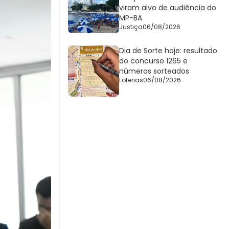
viram alvo de audiência do
MP-BA
Justiça
06/08/2026
Dia de Sorte hoje: resultado
do concurso 1265 e
números sorteados
Loterias
06/08/2026