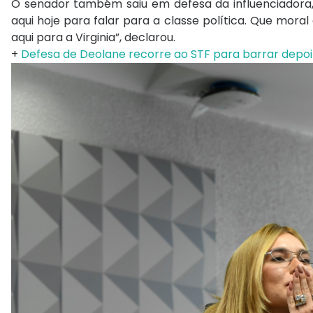
O senador também saiu em defesa da influenciadora,
aqui hoje para falar para a classe política. Que mor
aqui para a Virginia”, declarou.
+
Defesa de Deolane recorre ao STF para barrar depo