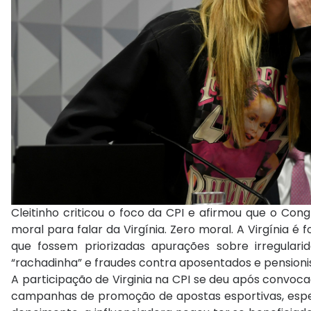
Cleitinho criticou o foco da CPI e afirmou que o Cong
moral para falar da Virgínia. Zero moral. A Virgínia é
que fossem priorizadas apurações sobre irregula
“rachadinha” e fraudes contra aposentados e pensioni
A participação de Virginia na CPI se deu após convoc
campanhas de promoção de apostas esportivas, espe