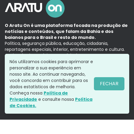
O Aratu On é uma plataforma focada na produção de
notícias e conteúdos, que falam da Bahia e dos
baianos para o Brasil e resto do mundo.
Política, segurança pública, educação, cidadania,
reportagens especiais, interior, entretenimento e cultura.
Aqui, tudo vira notícia e a notícia é no tempo presente,
com a credibilidade do
Grupo Aratu.
Nós utilizamos cookies para aprimorar e
Grupo Aratu
Política de privacidade
Anuncie conosco
personalizar a sua experiência em
nosso site. Ao continuar navegando,
você concorda em contribuir para os
FECHAR
dados estatísticos de melhoria.
Siga-nos
Conheça nossa
Política de
Privacidade
e consulte nossa
Política
de Cookies.