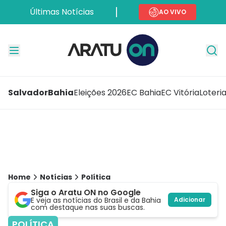
Últimas Notícias
AO VIVO
Salvador
Bahia
Eleições 2026
EC Bahia
EC Vitória
Loteri
Home
Notícias
Política
Siga o Aratu ON no Google
E veja as notícias do Brasil e da Bahia
Adicionar
com destaque nas suas buscas.
POLÍTICA