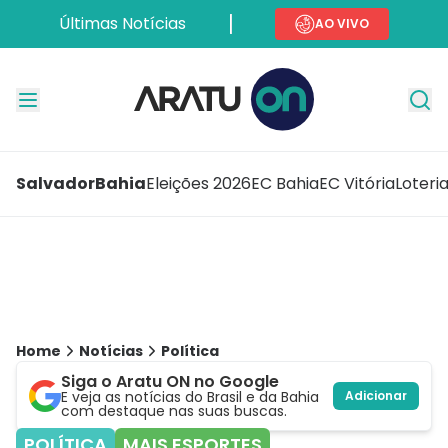
Últimas Notícias
AO VIVO
Salvador
Bahia
Eleições 2026
EC Bahia
EC Vitória
Loteri
Home
Notícias
Política
Siga o Aratu ON no Google
E veja as notícias do Brasil e da Bahia
Adicionar
com destaque nas suas buscas.
POLÍTICA
MAIS ESPORTES