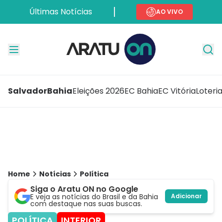
Últimas Notícias
AO VIVO
Salvador
Bahia
Eleições 2026
EC Bahia
EC Vitória
Loteri
Home
Notícias
Política
Siga o Aratu ON no Google
E veja as notícias do Brasil e da Bahia
Adicionar
com destaque nas suas buscas.
POLÍTICA
INTERIOR