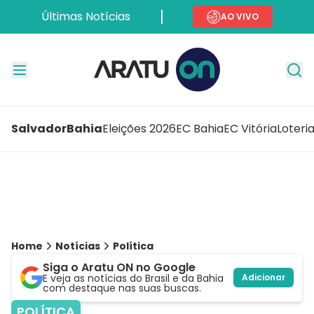
Últimas Notícias
AO VIVO
Salvador
Bahia
Eleições 2026
EC Bahia
EC Vitória
Loteri
Home
Notícias
Política
Siga o Aratu ON no Google
E veja as notícias do Brasil e da Bahia
Adicionar
com destaque nas suas buscas.
POLÍTICA