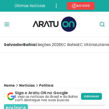
Últimas Notícias
AO VIVO
Salvador
Bahia
Eleições 2026
EC Bahia
EC Vitória
Loteri
Home
Notícias
Política
Siga o Aratu ON no Google
E veja as notícias do Brasil e da Bahia
Adicionar
com destaque nas suas buscas.
POLÍTICA