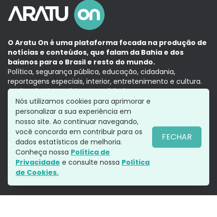
O Aratu On é uma plataforma focada na produção de
notícias e conteúdos, que falam da Bahia e dos
baianos para o Brasil e resto do mundo.
Política, segurança pública, educação, cidadania,
reportagens especiais, interior, entretenimento e cultura.
Aqui, tudo vira notícia e a notícia é no tempo presente,
com a credibilidade do
Grupo Aratu.
Nós utilizamos cookies para aprimorar e
Grupo Aratu
Política de privacidade
Anuncie conosco
personalizar a sua experiência em
nosso site. Ao continuar navegando,
você concorda em contribuir para os
FECHAR
dados estatísticos de melhoria.
Siga-nos
Conheça nossa
Política de
Privacidade
e consulte nossa
Política
de Cookies.