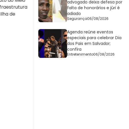
uto do Meio
advogado deixa defesa por
fraestrutura
falta de honorários e júri é
Ilha de
adiado
Segurança
06/08/2026
Agenda reúne eventos
especiais para celebrar Dia
dos Pais em Salvador;
confira
Entretenimento
06/08/2026