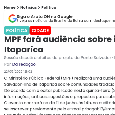
Home
Notícias
Política
Siga o Aratu ON no Google
E veja as notícias do Brasil e da Bahia com destaque n
POLÍTICA
CIDADE
MPF fará audiência sobre
Itaparica
Sessão discutirá efeitos do projeto da Ponte Salvador
Por
Da redação
.
22/05/2025 12h02
O Ministério Público Federal (MPF) realizará uma audiê
Salvador-Ilha de Itaparica sobre comunidades tradici
De acordo com o edital publicado nesta quinta-feira (
informações, críticas, sugestões e propostas para subs
O evento ocorrerá no dia 11 de junho, às 14h, no auditó
se inscrever previamente pelo e-mail
prbagab12@mpf