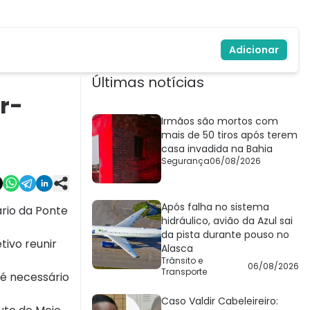
Adicionar
Últimas notícias
r-
Irmãos são mortos com
mais de 50 tiros após terem
casa invadida na Bahia
Segurança
06/08/2026
Após falha no sistema
ário da Ponte
hidráulico, avião da Azul sai
da pista durante pouso no
tivo reunir
Alasca
Trânsito e
06/08/2026
Transporte
 é necessário
Caso Valdir Cabeleireiro: