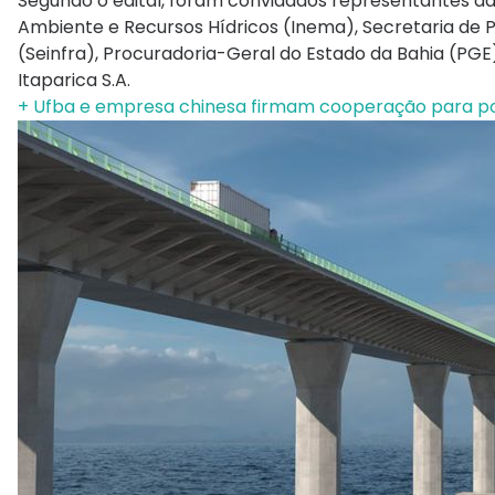
Segundo o edital, foram convidados representantes da 
Ambiente e Recursos Hídricos (Inema), Secretaria de P
(Seinfra), Procuradoria-Geral do Estado da Bahia (PGE
Itaparica S.A.
+ Ufba e empresa chinesa firmam cooperação para po