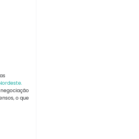
das
 Nordeste.
m negociação
ensos, o que