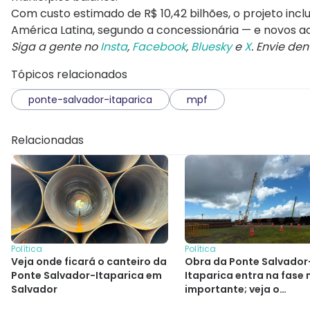
Com custo estimado de R$ 10,42 bilhões, o projeto inc
América Latina, segundo a concessionária — e novos ac
Siga a gente no
Insta
,
Facebook
,
Bluesky
e
X
. Envie de
Tópicos relacionados
ponte-salvador-itaparica
mpf
Relacionadas
Política
Política
Veja onde ficará o canteiro da
Obra da Ponte Salvador
Ponte Salvador-Itaparica em
Itaparica entra na fase 
Salvador
importante; veja o
andamento