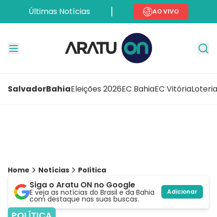
Últimas Notícias
AO VIVO
Salvador
Bahia
Eleições 2026
EC Bahia
EC Vitória
Loteri
Home
Notícias
Política
Siga o Aratu ON no Google
E veja as notícias do Brasil e da Bahia
Adicionar
com destaque nas suas buscas.
POLÍTICA