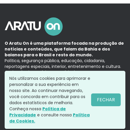
O Aratu On é uma plataforma focada na produção de
notícias e conteúdos, que falam da Bahia e dos
baianos para o Brasil e resto do mundo.
Política, segurança pública, educação, cidadania,
reportagens especiais, interior, entretenimento e cultura.
Aqui, tudo vira notícia e a notícia é no tempo presente,
com a credibilidade do
Grupo Aratu.
Nós utilizamos cookies para aprimorar e
Grupo Aratu
Política de privacidade
Anuncie conosco
personalizar a sua experiência em
nosso site. Ao continuar navegando,
você concorda em contribuir para os
FECHAR
dados estatísticos de melhoria.
Siga-nos
Conheça nossa
Política de
Privacidade
e consulte nossa
Política
de Cookies.