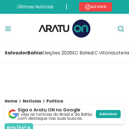
Últimas Notícias
AO VIVO
Salvador
Bahia
Eleições 2026
EC Bahia
EC Vitória
Loteri
Home
Notícias
Política
Siga o Aratu ON no Google
E veja as notícias do Brasil e da Bahia
Adicionar
com destaque nas suas buscas.
POLÍTICA