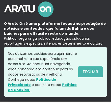
O Aratu On é uma plataforma focada na produção de
notícias e conteúdos, que falam da Bahia e dos
baianos para o Brasil e resto do mundo.
Política, segurança pública, educação, cidadania,
reportagens especiais, interior, entretenimento e cultura.
Aqui, tudo vira notícia e a notícia é no tempo presente,
com a credibilidade do
Grupo Aratu.
Nós utilizamos cookies para aprimorar e
Grupo Aratu
Política de privacidade
Anuncie conosco
personalizar a sua experiência em
nosso site. Ao continuar navegando,
você concorda em contribuir para os
FECHAR
dados estatísticos de melhoria.
Siga-nos
Conheça nossa
Política de
Privacidade
e consulte nossa
Política
de Cookies.