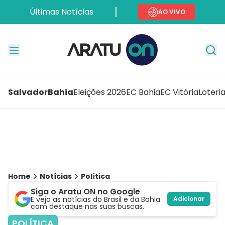
Últimas Notícias
AO VIVO
Salvador
Bahia
Eleições 2026
EC Bahia
EC Vitória
Loteri
Home
Notícias
Política
Siga o Aratu ON no Google
E veja as notícias do Brasil e da Bahia
Adicionar
com destaque nas suas buscas.
POLÍTICA