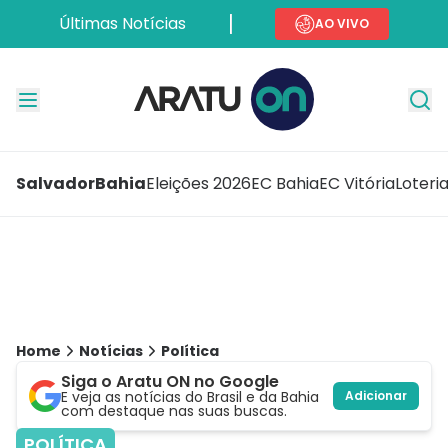
Últimas Notícias
AO VIVO
Salvador
Bahia
Eleições 2026
EC Bahia
EC Vitória
Loteri
Home
Notícias
Política
Siga o Aratu ON no Google
E veja as notícias do Brasil e da Bahia
Adicionar
com destaque nas suas buscas.
POLÍTICA