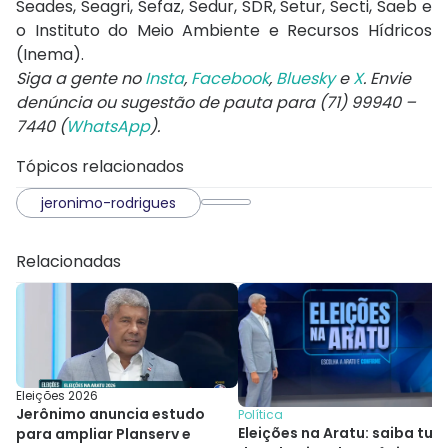
Seades, Seagri, Sefaz, Sedur, SDR, Setur, Secti, Saeb e
o Instituto do Meio Ambiente e Recursos Hídricos
(Inema).
Siga a gente no
Insta
,
Facebook
,
Bluesky
e
X
. Envie
denúncia ou sugestão de pauta para (71) 99940 –
7440 (
WhatsApp
).
Tópicos relacionados
jeronimo-rodrigues
Relacionadas
Eleições 2026
Jerônimo anuncia estudo
Política
Eleições na Aratu: saiba tud
para ampliar Planserv e