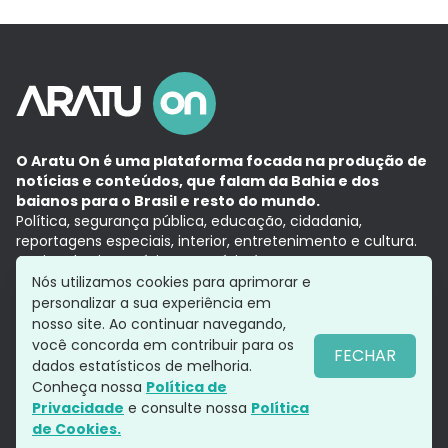
O Aratu On é uma plataforma focada na produção de
notícias e conteúdos, que falam da Bahia e dos
baianos para o Brasil e resto do mundo.
Política, segurança pública, educação, cidadania,
reportagens especiais, interior, entretenimento e cultura.
Aqui, tudo vira notícia e a notícia é no tempo presente,
com a credibilidade do
Grupo Aratu.
Nós utilizamos cookies para aprimorar e
Grupo Aratu
Política de privacidade
Anuncie conosco
personalizar a sua experiência em
nosso site. Ao continuar navegando,
você concorda em contribuir para os
FECHAR
dados estatísticos de melhoria.
Siga-nos
Conheça nossa
Política de
Privacidade
e consulte nossa
Política
de Cookies.