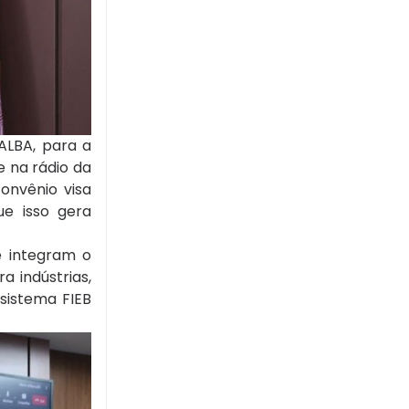
ALBA, para a
e na rádio da
onvênio visa
e isso gera
e integram o
a indústrias,
 sistema FIEB