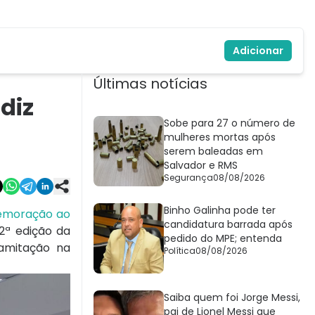
Adicionar
Últimas notícias
diz
Sobe para 27 o número de
mulheres mortas após
serem baleadas em
Salvador e RMS
Segurança
08/08/2026
Binho Galinha pode ter
memoração ao
candidatura barrada após
2ª edição da
pedido do MPE; entenda
ramitação na
Política
08/08/2026
Saiba quem foi Jorge Messi,
pai de Lionel Messi que