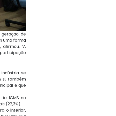
a geração de
com uma forma
 afirmou. “A
 participação
indústria se
m si, também
nicipal e que
o de ICMS no
s (22,3%).
 o interior.