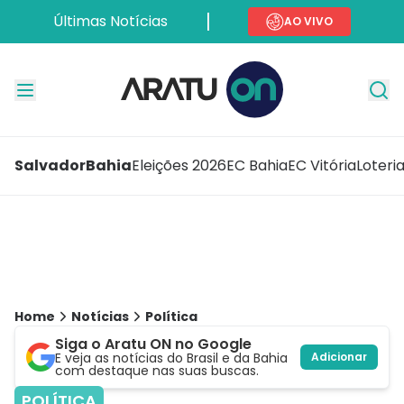
Últimas Notícias
AO VIVO
Salvador
Bahia
Eleições 2026
EC Bahia
EC Vitória
Loteri
Home
Notícias
Política
Siga o Aratu ON no Google
E veja as notícias do Brasil e da Bahia
Adicionar
com destaque nas suas buscas.
POLÍTICA