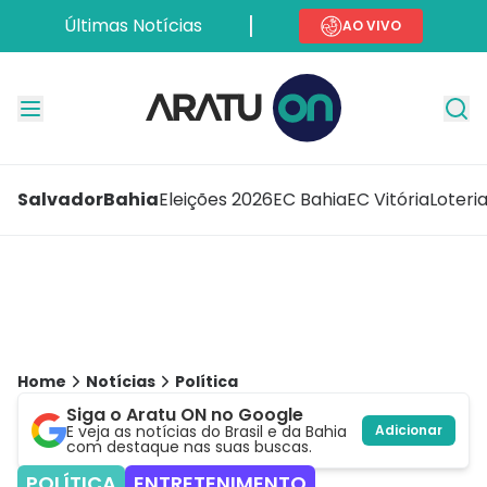
Últimas Notícias
AO VIVO
Salvador
Bahia
Eleições 2026
EC Bahia
EC Vitória
Loteri
Home
Notícias
Política
Siga o Aratu ON no Google
E veja as notícias do Brasil e da Bahia
Adicionar
com destaque nas suas buscas.
POLÍTICA
ENTRETENIMENTO