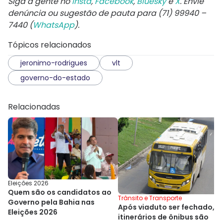
Siga a gente no
Insta
,
Facebook
,
Bluesky
e
X
. Envie
denúncia ou sugestão de pauta para (71) 99940 –
7440 (
WhatsApp
).
Tópicos relacionados
jeronimo-rodrigues
vlt
governo-do-estado
Relacionadas
Eleições 2026
Quem são os candidatos ao
Trânsito e Transporte
Governo pela Bahia nas
Após viaduto ser fechado,
Eleições 2026
itinerários de ônibus são