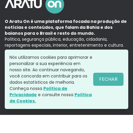
O Aratu On é uma plataforma focada na produção de
notícias e conteúdos, que falam da Bahia e dos
baianos para o Brasil e resto do mundo.
Política, segurança pública, educação, cidadania,
reportagens especiais, interior, entretenimento e cultura.
Aqui, tudo vira notícia e a notícia é no tempo presente,
com a credibilidade do
Grupo Aratu.
Nós utilizamos cookies para aprimorar e
Grupo Aratu
Política de privacidade
Anuncie conosco
personalizar a sua experiência em
nosso site. Ao continuar navegando,
você concorda em contribuir para os
FECHAR
dados estatísticos de melhoria.
Siga-nos
Conheça nossa
Política de
Privacidade
e consulte nossa
Política
de Cookies.