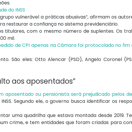
hões.
aude do INSS
, grupo vulnerável a práticas abusivas”, afirmam os autor
restaurar a confiança no sistema previdenciário.
s titulares, com o mesmo número de suplentes. Os tra
00 mil.
edido de CPI apenas na Câmara foi protocolado no fim d
to. São eles: Otto Alencar (PSD), Angelo Coronel (P
alto aos aposentados”
 aposentado ou pensionista será prejudicado pelos d
INSS. Segundo ele, o governo busca identificar os resp
ontar uma quadrilha que estava montada desde 2019. T
m crime, e tem entidades que foram criadas para com