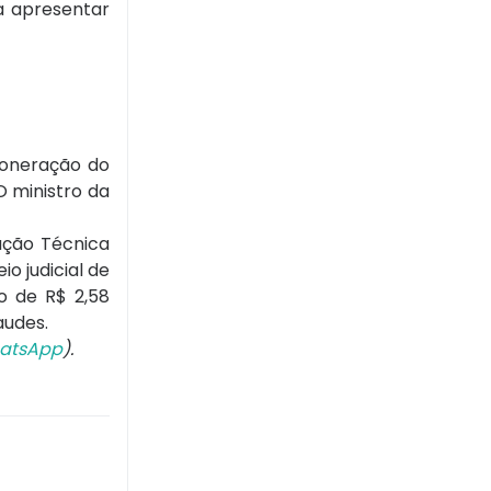
ra apresentar
xoneração do
O ministro da
ação Técnica
o judicial de
o de R$ 2,58
audes.
atsApp
).