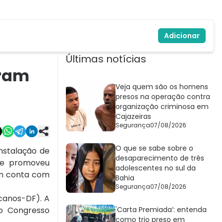
Adicionar
Últimas notícias
aram
Veja quem são os homens
presos na operação contra
organização criminosa em
Cajazeiras
Segurança
07/08/2026
O que se sabe sobre o
nstalação de
desaparecimento de três
que promoveu
adolescentes no sul da
ém conta com
Bahia
Segurança
07/08/2026
canos-DF). A
do Congresso
'Carta Premiada’: entenda
como trio preso em