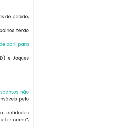
es do pedido,
balhos terão
e abril para
SD) e Jaques
escontos não
onsáveis pelo
em entidades
eter crime”,