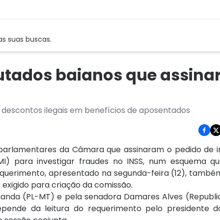
as suas buscas.
putados baianos que assin
u descontos ilegais em benefícios de aposentados
 parlamentares da Câmara que assinaram o pedido de i
MI) para investigar fraudes no INSS, num esquema 
requerimento, apresentado na segunda-feira (12), tamb
exigido para criação da comissão.
nanda (PL-MT) e pela senadora Damares Alves (Republi
epende da leitura do requerimento pelo presidente 