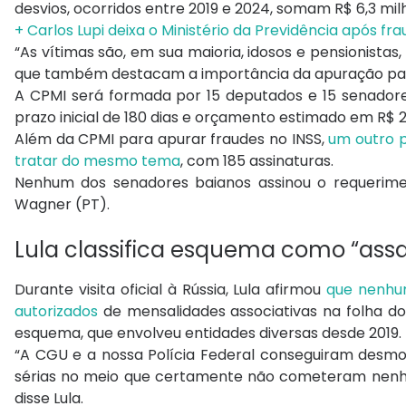
desvios, ocorridos entre 2019 e 2024, somam R$ 6,3 mil
+ Carlos Lupi deixa o Ministério da Previdência após fr
“As vítimas são, em sua maioria, idosos e pensionistas
que também destacam a importância da apuração para 
A CPMI será formada por 15 deputados e 15 senadore
prazo inicial de 180 dias e orçamento estimado em R$ 2
Além da CPMI para apurar fraudes no INSS,
um outro p
tratar do mesmo tema
, com 185 assinaturas.
Nenhum dos senadores baianos assinou o requerimen
Wagner (PT).
Lula classifica esquema como “ass
Durante visita oficial à Rússia, Lula afirmou
que nenhum
autorizados
de mensalidades associativas na folha do 
esquema, que envolveu entidades diversas desde 2019.
“A CGU e a nossa Polícia Federal conseguiram desm
sérias no meio que certamente não cometeram nenhu
disse Lula.