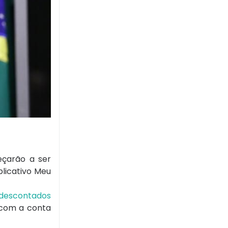
eçarão a ser
plicativo Meu
 descontados
 com a conta