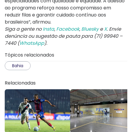
especialidades com qualidade e equidade. A adesão
ao programa reforça nosso compromisso em
reduzir filas e garantir cuidado contínuo aos
brasileiros”, afirmou.
Siga a gente no
Insta
,
Facebook
,
Bluesky
e
X
. Envie
denúncia ou sugestão de pauta para (71) 99940 –
7440 (
WhatsApp
).
Tópicos relacionados
Bahia
Relacionadas