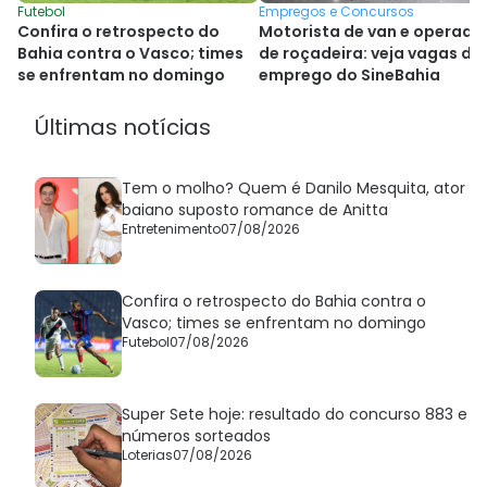
Futebol
Empregos e Concursos
Confira o retrospecto do
Motorista de van e operado
Bahia contra o Vasco; times
de roçadeira: veja vagas de
se enfrentam no domingo
emprego do SineBahia
Últimas notícias
Tem o molho? Quem é Danilo Mesquita, ator
baiano suposto romance de Anitta
Entretenimento
07/08/2026
Confira o retrospecto do Bahia contra o
Vasco; times se enfrentam no domingo
Futebol
07/08/2026
Super Sete hoje: resultado do concurso 883 e
números sorteados
Loterias
07/08/2026