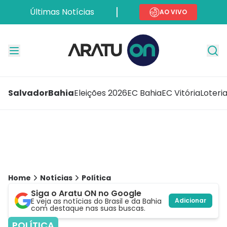
Últimas Notícias
AO VIVO
Salvador
Bahia
Eleições 2026
EC Bahia
EC Vitória
Loteri
Home
Notícias
Política
Siga o Aratu ON no Google
E veja as notícias do Brasil e da Bahia
Adicionar
com destaque nas suas buscas.
POLÍTICA