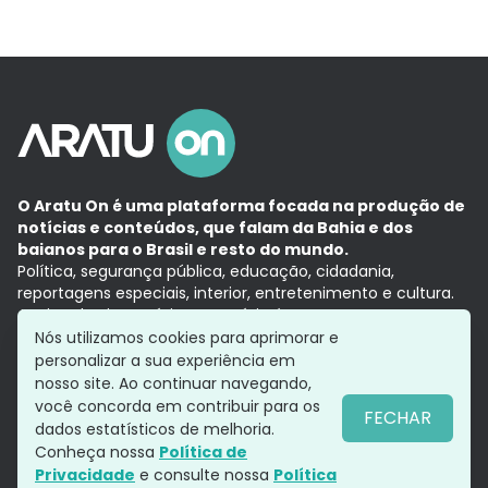
O Aratu On é uma plataforma focada na produção de
notícias e conteúdos, que falam da Bahia e dos
baianos para o Brasil e resto do mundo.
Política, segurança pública, educação, cidadania,
reportagens especiais, interior, entretenimento e cultura.
Aqui, tudo vira notícia e a notícia é no tempo presente,
com a credibilidade do
Grupo Aratu.
Nós utilizamos cookies para aprimorar e
Grupo Aratu
Política de privacidade
Anuncie conosco
personalizar a sua experiência em
nosso site. Ao continuar navegando,
você concorda em contribuir para os
FECHAR
dados estatísticos de melhoria.
Siga-nos
Conheça nossa
Política de
Privacidade
e consulte nossa
Política