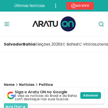
Últimas Notícias
AO VIVO
Salvador
Bahia
Eleições 2026
EC Bahia
EC Vitória
Loteri
Home
Notícias
Política
Siga o Aratu ON no Google
E veja as notícias do Brasil e da Bahia
Adicionar
com destaque nas suas buscas.
POLÍTICA