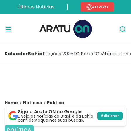
Últimas Notícias
AO VIVO
Salvador
Bahia
Eleições 2026
EC Bahia
EC Vitória
Loteri
Home
Notícias
Política
Siga o Aratu ON no Google
E veja as notícias do Brasil e da Bahia
Adicionar
com destaque nas suas buscas.
POLÍTICA