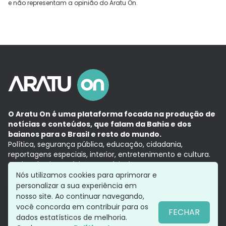
e não representam a opinião do Aratu On.
O Aratu On é uma plataforma focada na produção de
notícias e conteúdos, que falam da Bahia e dos
baianos para o Brasil e resto do mundo.
Política, segurança pública, educação, cidadania,
reportagens especiais, interior, entretenimento e cultura.
Aqui, tudo vira notícia e a notícia é no tempo presente,
com a credibilidade do
Grupo Aratu.
Nós utilizamos cookies para aprimorar e
Grupo Aratu
Política de privacidade
Anuncie conosco
personalizar a sua experiência em
nosso site. Ao continuar navegando,
você concorda em contribuir para os
FECHAR
dados estatísticos de melhoria.
Siga-nos