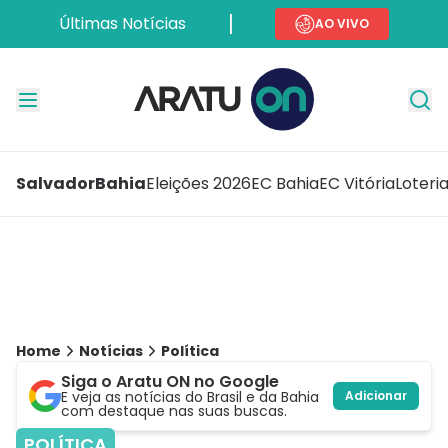
Últimas Notícias
AO VIVO
Salvador
Bahia
Eleições 2026
EC Bahia
EC Vitória
Loteri
Home
Notícias
Política
Siga o Aratu ON no Google
E veja as notícias do Brasil e da Bahia
Adicionar
com destaque nas suas buscas.
POLÍTICA