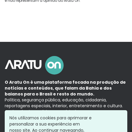
e não representam a opinião do Aratu On.
O Aratu On é uma plataforma focada na produção de
notícias e conteúdos, que falam da Bahia e dos
baianos para o Brasil e resto do mundo.
Política, segurança pública, educação, cidadania,
reportagens especiais, interior, entretenimento e cultura.
Aqui, tudo vira notícia e a notícia é no tempo presente,
com a credibilidade do
Grupo Aratu.
Nós utilizamos cookies para aprimorar e
Grupo Aratu
Política de privacidade
Anuncie conosco
personalizar a sua experiência em
nosso site. Ao continuar navegando,