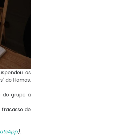
suspendeu as
as" do Hamas,
e do grupo à
 fracasso de
atsApp
).