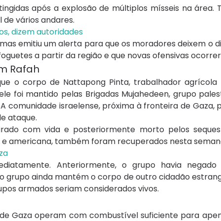
tingidas após a explosão de múltiplos mísseis na área
 de vários andares.
os, dizem autoridades
mas emitiu um alerta para que os moradores deixem o dis
oguetes a partir da região e que novas ofensivas ocorrer
em Rafah
 que o corpo de Nattapong Pinta, trabalhador agrícola t
ele foi mantido pelas Brigadas Mujahedeen, grupo pales
. A comunidade israelense, próxima à fronteira de Gaza,
le ataque.
pturado com vida e posteriormente morto pelos seques
nse e americana, também foram recuperados nesta seman
aza
ediatamente. Anteriormente, o grupo havia negado
ue o grupo ainda mantém o corpo de outro cidadão estran
upos armados seriam considerados vivos.
xa de Gaza operam com combustível suficiente para apen