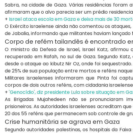
Sabra, na cidade de Gaza. Várias residências foram a
afirmaram que o alvo parecia ser um prédio residencial
+
Israel ataca escola em Gaza e deixa mais de 30 mort
O Exército israelense ainda não comentou os ataques, 
de Jabalia, informando que militantes haviam lançado f
Corpo de refém tailandês é encontrado 
O ministro da Defesa de Israel, Israel Katz, afirmou
recuperado em Rafah, no sul de Gaza. Segundo Katz, 
desde o ataque ao kibutz Nir Oz, onde foi sequestrado
de 25% de sua população entre mortos e reféns naque
Militares israelenses informaram que Pinta foi ca
corpos de dois outros reféns, com cidadania israele
+
'Genocídio', diz presidente Lula sobre situação em G
As Brigadas Mujahedeen não se pronunciaram im
prisioneiros. As autoridades israelenses acreditam q
20 dos 55 reféns que permanecem sob controle de gr
Crise humanitária se agrava em Gaza
Segundo autoridades palestinas, os hospitais da Fai