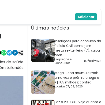
Adicionar
Últimas notícias
a
Inscrições para concurso da
Polícia Civil começam
nesta sexta-feira (7); saiba
mais
Empregos e
07/08/2026
des de saúde
Concursos
fém tailandês
Mega-Sena acumula mais
uma vez e prêmio chega a
R$ 165 milhões; confira
Loterias
07/08/2026
Faz o PIX, CBF! Veja quanto o