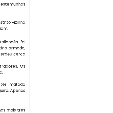
. Testemunhas
trito vizinho
iam.
ailandês, foi
tino armado,
 perdeu cerca
tradores. Os
a.
 ter matado
geiro. Apenas
as mais três