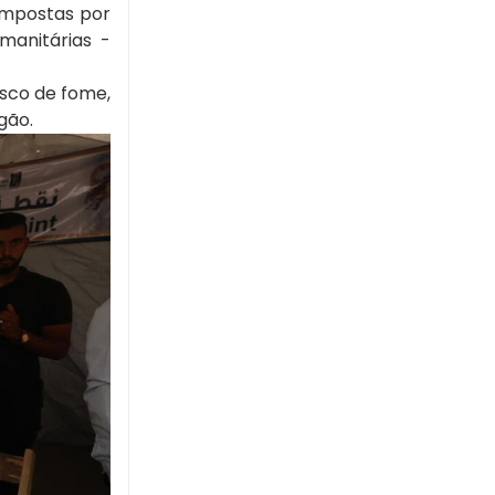
 impostas por
manitárias -
isco de fome,
gão.