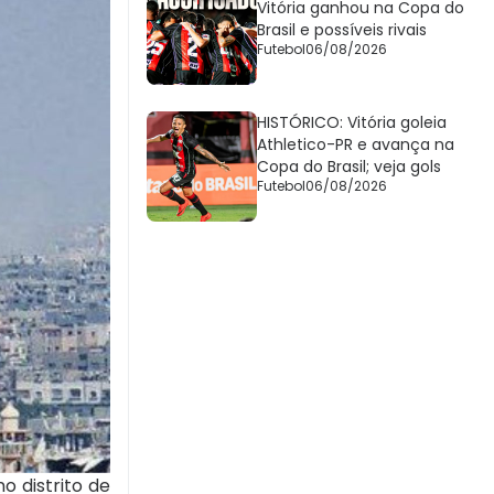
Vitória ganhou na Copa do
Brasil e possíveis rivais
Futebol
06/08/2026
HISTÓRICO: Vitória goleia
Athletico-PR e avança na
Copa do Brasil; veja gols
Futebol
06/08/2026
 distrito de