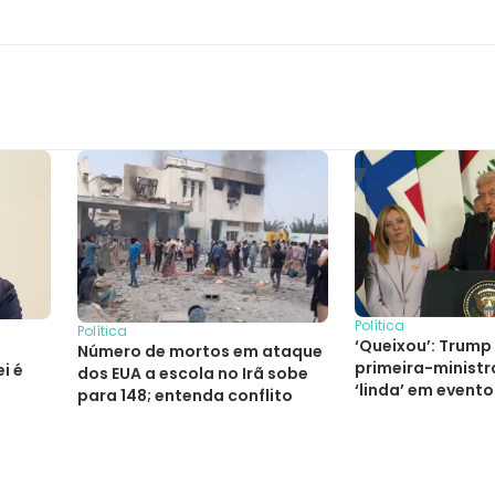
Política
Política
‘Queixou’: Trum
e
Número de mortos em ataque
primeira-ministra
i é
dos EUA a escola no Irã sobe
‘linda’ em evento
para 148; entenda conflito