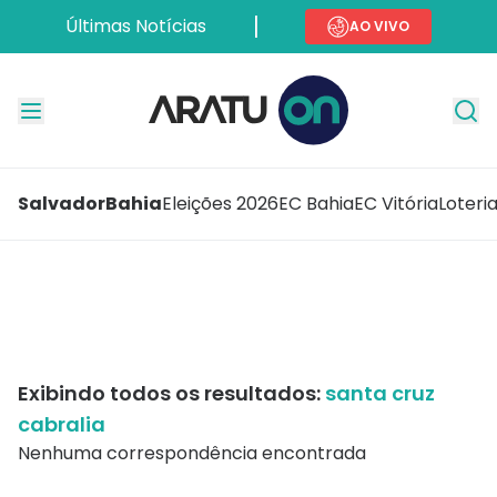
Últimas Notícias
AO VIVO
Salvador
Bahia
Eleições 2026
EC Bahia
EC Vitória
Loteri
Exibindo todos os resultados:
santa cruz
cabralia
Nenhuma correspondência encontrada