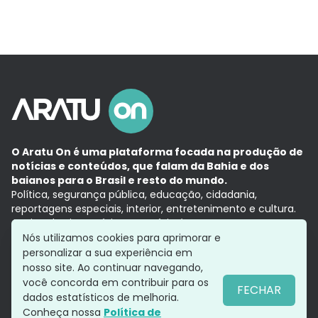
O Aratu On é uma plataforma focada na produção de
notícias e conteúdos, que falam da Bahia e dos
baianos para o Brasil e resto do mundo.
Política, segurança pública, educação, cidadania,
reportagens especiais, interior, entretenimento e cultura.
Aqui, tudo vira notícia e a notícia é no tempo presente,
com a credibilidade do
Grupo Aratu.
Nós utilizamos cookies para aprimorar e
Grupo Aratu
Política de privacidade
Anuncie conosco
personalizar a sua experiência em
nosso site. Ao continuar navegando,
você concorda em contribuir para os
FECHAR
dados estatísticos de melhoria.
Siga-nos
Conheça nossa
Política de