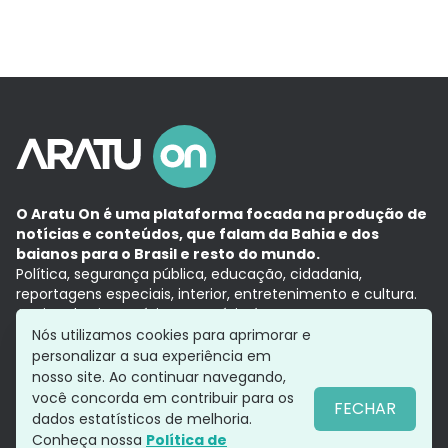
O Aratu On é uma plataforma focada na produção de
notícias e conteúdos, que falam da Bahia e dos
baianos para o Brasil e resto do mundo.
Política, segurança pública, educação, cidadania,
reportagens especiais, interior, entretenimento e cultura.
Aqui, tudo vira notícia e a notícia é no tempo presente,
com a credibilidade do
Grupo Aratu.
Nós utilizamos cookies para aprimorar e
Grupo Aratu
Política de privacidade
Anuncie conosco
personalizar a sua experiência em
nosso site. Ao continuar navegando,
você concorda em contribuir para os
FECHAR
dados estatísticos de melhoria.
Siga-nos
Conheça nossa
Política de