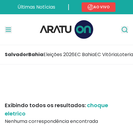
Últimas Notícias
AO VIVO
Salvador
Bahia
Eleições 2026
EC Bahia
EC Vitória
Loteri
Exibindo todos os resultados:
choque
eletrico
Nenhuma correspondência encontrada