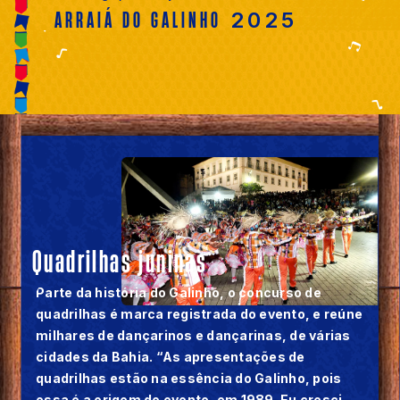
ARRAIÁ DO GALINHO
2025
Quadrilhas juninas
Parte da história do Galinho, o concurso de
quadrilhas é marca registrada do evento, e reúne
milhares de dançarinos e dançarinas, de várias
cidades da Bahia. “As apresentações de
quadrilhas estão na essência do Galinho, pois
essa é a origem do evento, em 1989. Eu cresci