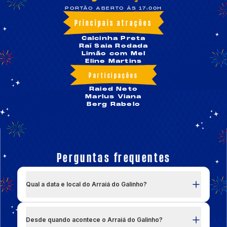
PORTÃO ABERTO ÀS 17:00H
Principais atrações
Calcinha Preta
Raí Saia Rodada
Limão com Mel
Eline Martins
Participações
Raied Neto
Marlus Viana
Berg Rabelo
Perguntas frequentes
Qual a data e local do Arraiá do Galinho?
Esse ano o Arraiá do Galinho é ATEMPORAL!
Desde quando acontece o Arraiá do Galinho?