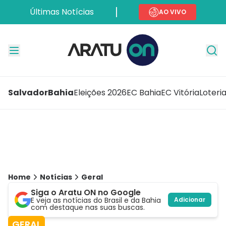
Últimas Notícias
AO VIVO
Salvador
Bahia
Eleições 2026
EC Bahia
EC Vitória
Loteri
Home
Notícias
Geral
Siga o Aratu ON no Google
E veja as notícias do Brasil e da Bahia
Adicionar
com destaque nas suas buscas.
GERAL