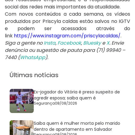
social das redes mais importantes da atualidade.
Com novos conteúdos a cada semana, os vídeos
produzidos por Priscyla caldas estão salvos no IGTV
e podem ser acessados através do
link
https://www.instagram.com/priscylacaldas/
.
Siga a gente no
Insta
,
Facebook
,
Bluesky
e
X
. Envie
denúncia ou sugestão de pauta para (71) 99940 –
7440 (
WhatsApp
).
Últimas notícias
Ex-jogador do Vitória é preso suspeito de
agredir esposa; saiba quem é
Segurança
08/08/2026
Saiba quem é mulher morta pelo marido
dentro de apartamento em Salvador
Segurança
08/08/2026