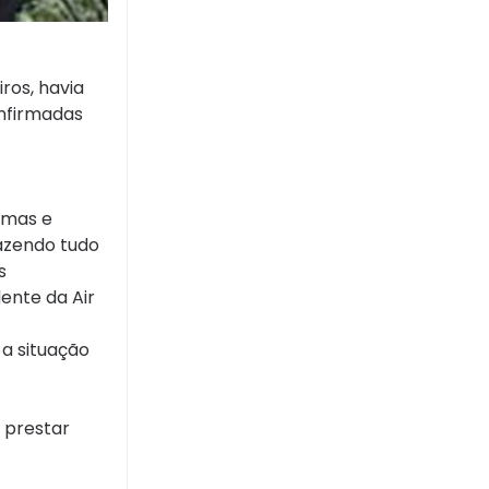
ros, havia
onfirmadas
timas e
fazendo tudo
s
ente da Air
 a situação
 prestar