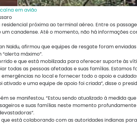
ocaína em avião
ssaro
esidencial próxima ao terminal aéreo. Entre os passagei
es e um canadense. Até o momento, não há informações c
han Naidu, afirmou que equipes de resgate foram enviadas
m “alerta máximo”.
orrido e que está mobilizada para oferecer suporte às ví
oiar todas as pessoas afetadas e suas famílias. Estamos 
 emergências no local e fornecer todo o apoio e cuidado
ativado e uma equipe de apoio foi criada”, disse o presid
bém se manifestou. “Estou sendo atualizado à medida que
sageiros e suas famílias neste momento profundamente
“devastadoras”.
ou que está colaborando com as autoridades indianas para