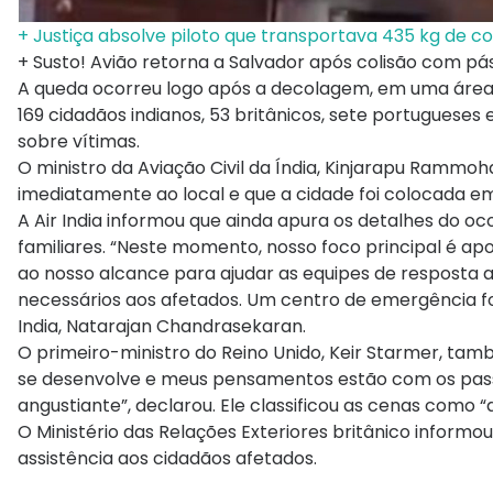
+ Justiça absolve piloto que transportava 435 kg de c
+ Susto! Avião retorna a Salvador após colisão com pá
A queda ocorreu logo após a decolagem, em uma área r
169 cidadãos indianos, 53 britânicos, sete portugues
sobre vítimas.
O ministro da Aviação Civil da Índia, Kinjarapu Rammo
imediatamente ao local e que a cidade foi colocada e
A Air India informou que ainda apura os detalhes do oc
familiares. “Neste momento, nosso foco principal é ap
ao nosso alcance para ajudar as equipes de resposta a
necessários aos afetados. Um centro de emergência foi 
India, Natarajan Chandrasekaran.
O primeiro-ministro do Reino Unido, Keir Starmer, tam
se desenvolve e meus pensamentos estão com os pas
angustiante”, declarou. Ele classificou as cenas como 
O Ministério das Relações Exteriores britânico inform
assistência aos cidadãos afetados.