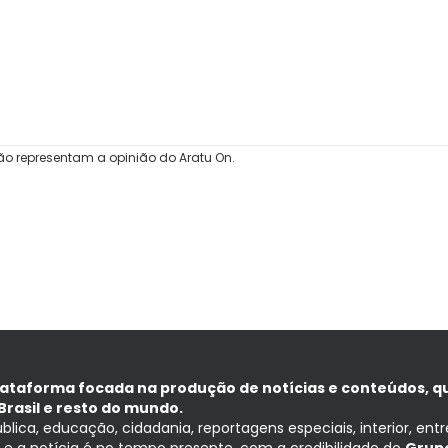
ão representam a opinião do Aratu On.
lataforma focada na produção de notícias e conteúdos, q
Brasil e resto do mundo.
ública, educação, cidadania, reportagens especiais, interior, ent