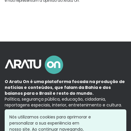
e não representam a opinião do Aratu On.
O Aratu On é uma plataforma focada na produção de
notícias e conteúdos, que falam da Bahia e dos
baianos para o Brasil e resto do mundo.
Política, segurança pública, educação, cidadania,
reportagens especiais, interior, entretenimento e cultura.
Aqui, tudo vira notícia e a notícia é no tempo presente,
com a credibilidade do
Grupo Aratu.
Nós utilizamos cookies para aprimorar e
Grupo Aratu
Política de privacidade
Anuncie conosco
personalizar a sua experiência em
nosso site. Ao continuar navegando,