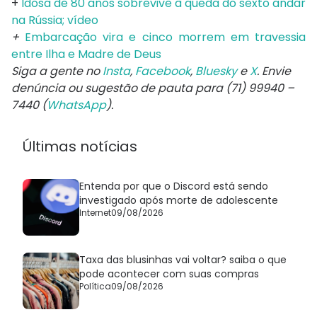
+
Idosa de 80 anos sobrevive à queda do sexto andar
na Rússia; vídeo
+
Embarcação vira e cinco morrem em travessia
entre Ilha e Madre de Deus
Siga a gente no
Insta
,
Facebook
,
Bluesky
e
X
. Envie
denúncia ou sugestão de pauta para (71) 99940 –
7440 (
WhatsApp
).
Últimas notícias
Entenda por que o Discord está sendo
investigado após morte de adolescente
Internet
09/08/2026
Taxa das blusinhas vai voltar? saiba o que
pode acontecer com suas compras
Política
09/08/2026