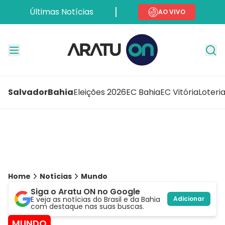
Últimas Notícias
AO VIVO
Salvador
Bahia
Eleições 2026
EC Bahia
EC Vitória
Loteri
Home
Notícias
Mundo
Siga o Aratu ON no Google
E veja as notícias do Brasil e da Bahia
Adicionar
com destaque nas suas buscas.
MUNDO