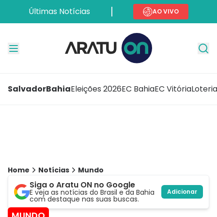
Últimas Notícias
AO VIVO
Salvador
Bahia
Eleições 2026
EC Bahia
EC Vitória
Loteri
Home
Notícias
Mundo
Siga o Aratu ON no Google
E veja as notícias do Brasil e da Bahia
Adicionar
com destaque nas suas buscas.
MUNDO