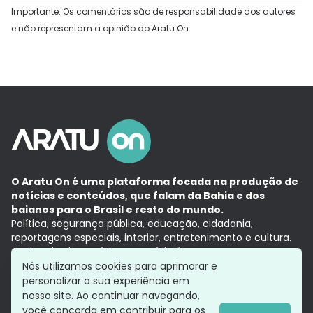
Importante: Os comentários são de responsabilidade dos autores
e não representam a opinião do Aratu On.
O Aratu On é uma plataforma focada na produção de
notícias e conteúdos, que falam da Bahia e dos
baianos para o Brasil e resto do mundo.
Política, segurança pública, educação, cidadania,
reportagens especiais, interior, entretenimento e cultura.
Aqui, tudo vira notícia e a notícia é no tempo presente,
com a credibilidade do
Grupo Aratu.
Nós utilizamos cookies para aprimorar e
Grupo Aratu
Política de privacidade
Anuncie conosco
personalizar a sua experiência em
nosso site. Ao continuar navegando,
você concorda em contribuir para os