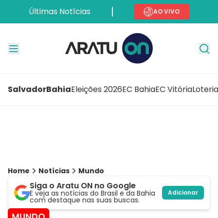
Últimas Notícias
AO VIVO
Salvador
Bahia
Eleições 2026
EC Bahia
EC Vitória
Loteri
Home
Notícias
Mundo
Siga o Aratu ON no Google
E veja as notícias do Brasil e da Bahia
Adicionar
com destaque nas suas buscas.
MUNDO