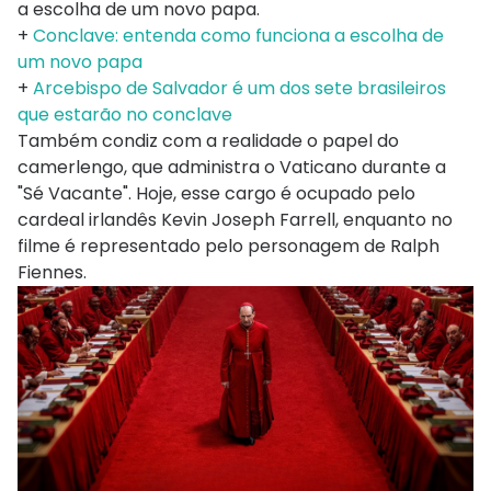
a escolha de um novo papa.
+
Conclave: entenda como funciona a escolha de
um novo papa
+
Arcebispo de Salvador é um dos sete brasileiros
que estarão no conclave
Também condiz com a realidade o papel do
camerlengo, que administra o Vaticano durante a
"Sé Vacante". Hoje, esse cargo é ocupado pelo
cardeal irlandês Kevin Joseph Farrell, enquanto no
filme é representado pelo personagem de Ralph
Fiennes.