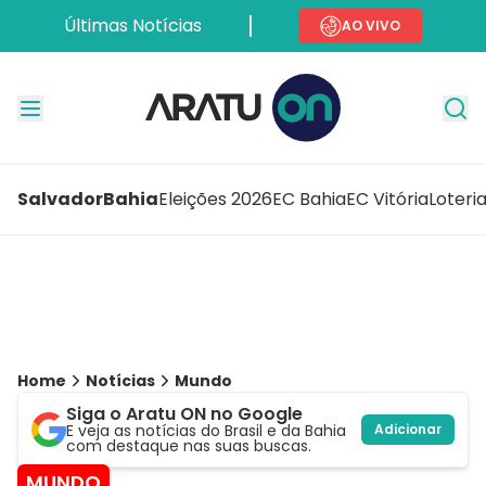
Últimas Notícias
AO VIVO
Salvador
Bahia
Eleições 2026
EC Bahia
EC Vitória
Loteri
Home
Notícias
Mundo
Siga o Aratu ON no Google
E veja as notícias do Brasil e da Bahia
Adicionar
com destaque nas suas buscas.
MUNDO