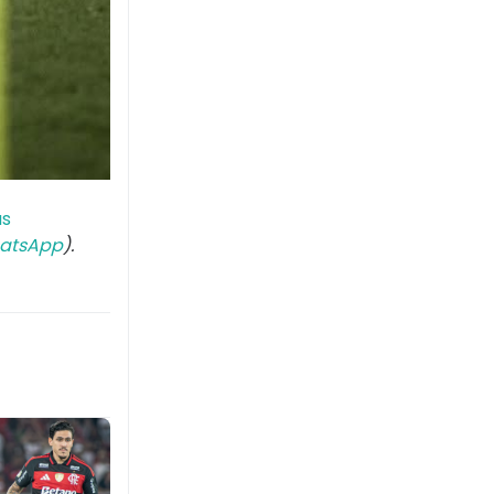
as
atsApp
).