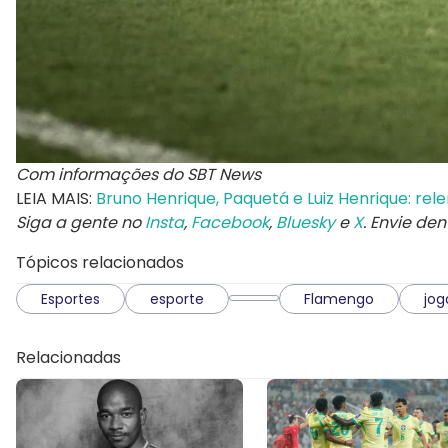
Com informações do SBT News
LEIA MAIS:
Bruno Henrique, Paquetá e Luiz Henrique: re
Siga a gente no
Insta
,
Facebook
,
Bluesky
e
X
. Envie de
Tópicos relacionados
Esportes
esporte
Flamengo
jog
Relacionadas