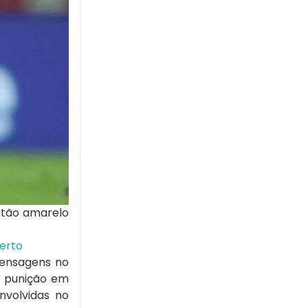
rtão amarelo
erto
mensagens no
a punição em
nvolvidas no