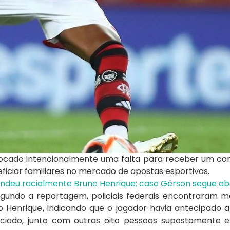
ovocado intencionalmente uma falta para receber um ca
eficiar familiares no mercado de apostas esportivas.
endeu racialmente Bruno Henrique; caso Gérson segue ab
Segundo a reportagem, policiais federais encontraram 
o Henrique, indicando que o jogador havia antecipado 
ciado, junto com outras oito pessoas supostamente e