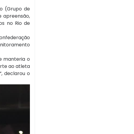
co (Grupo de
e apreensão,
os no Rio de
Confederação
monitoramento
e manteria o
rte ao atleta
, declarou o