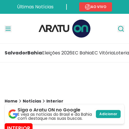
Últimas Notícias
AO VIVO
Salvador
Bahia
Eleições 2026
EC Bahia
EC Vitória
Loteri
Home
Notícias
Interior
Siga o Aratu ON no Google
E veja as notícias do Brasil e da Bahia
Adicionar
com destaque nas suas buscas.
INTERIOR