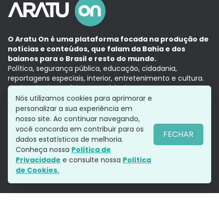
O Aratu On é uma plataforma focada na produção de
notícias e conteúdos, que falam da Bahia e dos
baianos para o Brasil e resto do mundo.
Política, segurança pública, educação, cidadania,
reportagens especiais, interior, entretenimento e cultura.
Aqui, tudo vira notícia e a notícia é no tempo presente,
com a credibilidade do
Grupo Aratu.
Nós utilizamos cookies para aprimorar e
Grupo Aratu
Política de privacidade
Anuncie conosco
personalizar a sua experiência em
nosso site. Ao continuar navegando,
você concorda em contribuir para os
FECHAR
dados estatísticos de melhoria.
Siga-nos
Conheça nossa
Política de
Privacidade
e consulte nossa
Política
de Cookies.