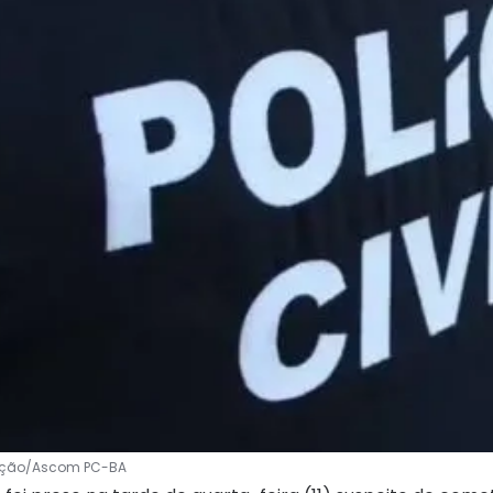
lgação/Ascom PC-BA