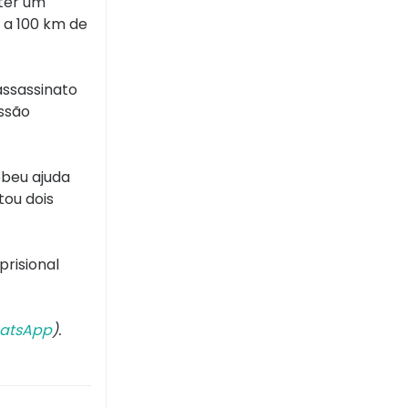
eter um
 a 100 km de
assassinato
essão
ebeu ajuda
tou dois
prisional
atsApp
).