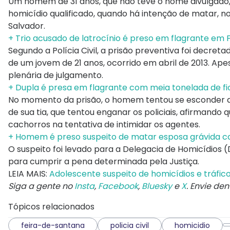
Um homem de 31 anos, que não teve o nome divulgado, 
homicídio qualificado, quando há intenção de matar, no
Salvador.
+ Trio acusado de latrocínio é preso em flagrante em 
Segundo a Polícia Civil, a prisão preventiva foi decre
de um jovem de 21 anos, ocorrido em abril de 2013. Ap
plenária de julgamento.
+ Dupla é presa em flagrante com meia tonelada de fi
No momento da prisão, o homem tentou se esconder de
de sua tia, que tentou enganar os policiais, afirmand
cachorros na tentativa de intimidar os agentes.
+ Homem é preso suspeito de matar esposa grávida 
O suspeito foi levado para a Delegacia de Homicídios 
para cumprir a pena determinada pela Justiça.
LEIA MAIS:
Adolescente suspeito de homicídios e tráfi
Siga a gente no
Insta
,
Facebook
,
Bluesky
e
X
. Envie de
Tópicos relacionados
feira-de-santana
policia civil
homicidio