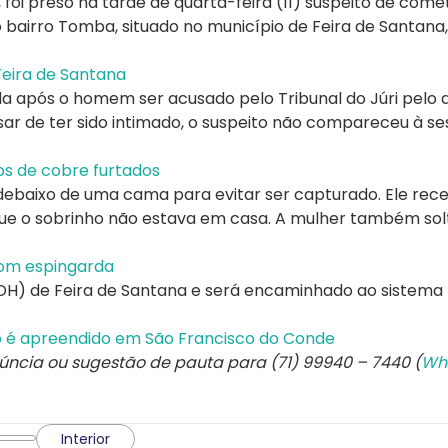
foi preso na tarde de quarta-feira (11) suspeito de com
 bairro Tomba, situado no município de Feira de Santana,
Feira de Santana
tada após o homem ser acusado pelo Tribunal do Júri pelo 
esar de ter sido intimado, o suspeito não compareceu à s
os de cobre furtados
baixo de uma cama para evitar ser capturado. Ele rec
o que o sobrinho não estava em casa. A mulher também sol
com espingarda
(DH) de Feira de Santana e será encaminhado ao sistema 
co é apreendido em São Francisco do Conde
núncia ou sugestão de pauta para (71) 99940 – 7440 (
Wh
Interior