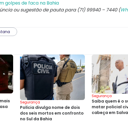
m golpes de faca na Bahia
núncia ou sugestão de pauta para (71) 99940 – 7440 (
Wh
ntana
Segurança
 mais
Saiba quem é o s
Segurança
casa
matar policial civ
Polícia divulga nome de dois
cabeça em Salv
dos seis mortos em confronto
no Sul da Bahia