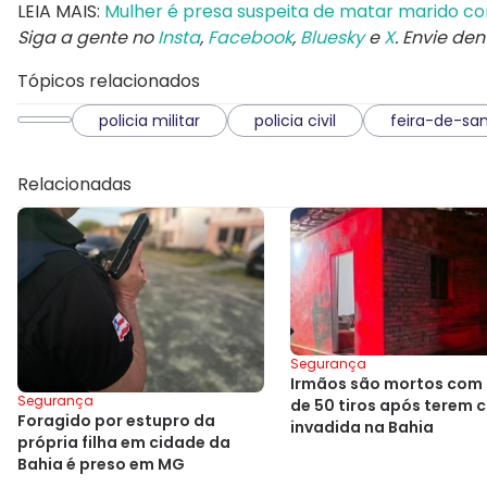
LEIA MAIS:
Mulher é presa suspeita de matar marido co
Siga a gente no
Insta
,
Facebook
,
Bluesky
e
X
. Envie de
Tópicos relacionados
policia militar
policia civil
feira-de-sa
Relacionadas
Segurança
Irmãos são mortos com
Segurança
de 50 tiros após terem 
Foragido por estupro da
invadida na Bahia
própria filha em cidade da
Bahia é preso em MG