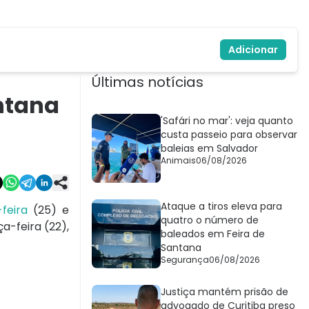
Adicionar
Últimas notícias
ntana
'Safári no mar': veja quanto
custa passeio para observar
baleias em Salvador
Animais
06/08/2026
Ataque a tiros eleva para
feira
(25) e
quatro o número de
a-feira (22),
baleados em Feira de
Santana
Segurança
06/08/2026
Justiça mantém prisão de
advogado de Curitiba preso