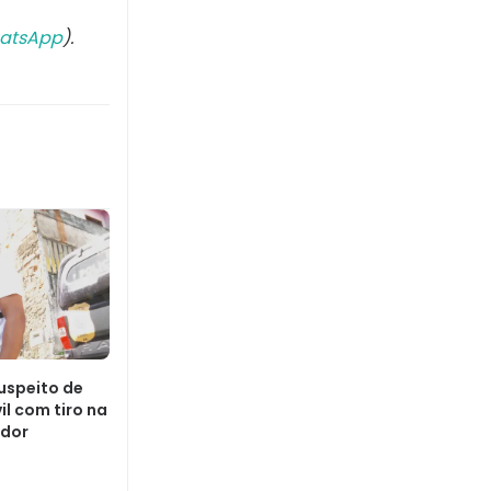
atsApp
).
uspeito de
il com tiro na
ador