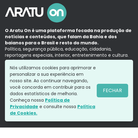
O Aratu On é uma plataforma focada na produção de
notícias e conteúdos, que falam da Bahia e dos
baianos para o Brasil e resto do mundo.
Política, segurança pública, educação, cidadania,
reportagens especiais, interior, entretenimento e cultura.
Aqui, tudo vira notícia e a notícia é no tempo presente,
com a credibilidade do
Grupo Aratu.
Nós utilizamos cookies para aprimorar e
Grupo Aratu
Política de privacidade
Anuncie conosco
personalizar a sua experiência em
nosso site. Ao continuar navegando,
você concorda em contribuir para os
FECHAR
dados estatísticos de melhoria.
Siga-nos
Conheça nossa
Política de
Privacidade
e consulte nossa
Política
de Cookies.