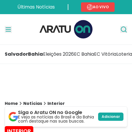
Últimas Notícias
AO VIVO
Salvador
Bahia
Eleições 2026
EC Bahia
EC Vitória
Loteri
Home
Notícias
Interior
Siga o Aratu ON no Google
E veja as notícias do Brasil e da Bahia
Adicionar
com destaque nas suas buscas.
INTERIOR